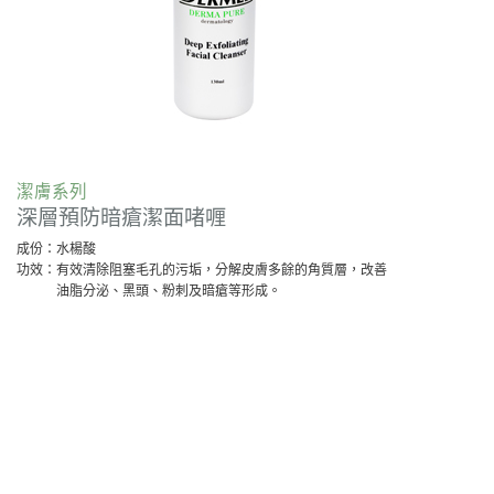
潔膚系列
深層預防暗瘡潔面啫喱
Copyright © 2013 Derm Central Limited. All rights reserved. Designed by
TIEBUSA
成份：
水楊酸
功效：
有效清除阻塞毛孔的污垢，分解皮膚多餘的角質層，改善
網站指南
油脂分泌、黑頭、粉刺及暗瘡等形成。