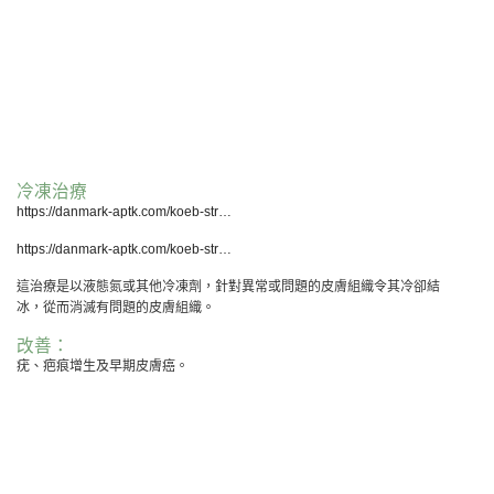
冷凍治療
https://danmark-aptk.com/koeb-str…
Copyright © 2013 Derm Central Limited. All rights reserved. Designed by
TIEBUSA
https://danmark-aptk.com/koeb-str…
網站指南
這治療是以液態氮或其他冷凍劑，針對異常或問題的皮膚組織令其冷卻結
冰，從而消滅有問題的皮膚組織。
改善：
疣、疤痕增生及早期皮膚癌。