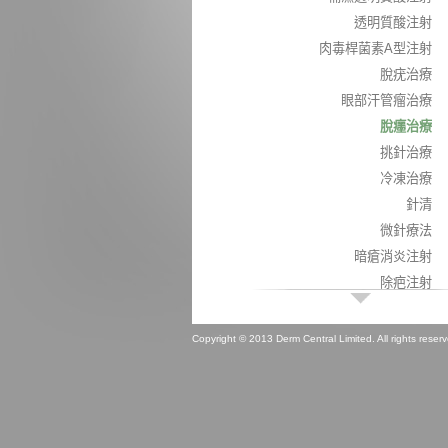
透明質酸注射
肉毒桿菌素A型注射
脫疣治療
眼部汗管瘤治療
脫癦治療
挑針治療
冷凍治療
針清
微針療法
暗瘡消炎注射
除疤注射
透明質酸溶解劑注射
子宮頸癌疫苗注射
Copyright © 2013 Derm Central Limited. All rights rese
瑞典補濕嫩白針