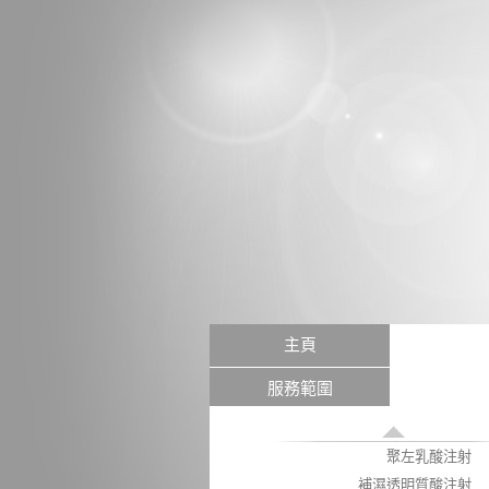
HIFU 聚焦超聲波提升療程
非創傷性激光嫩膚
激光脫斑
激光除紋身
分段式激光活膚療程
微創分段式激光療程
醫學微波緊膚
高效冷凍射頻緊膚
水晶磨皮
水漾磨皮
化學換膚
主頁
主頁
超聲波離子導入技術
服務範圍
水漾煥膚
激光脫毛
聚左乳酸注射
補濕透明質酸注射