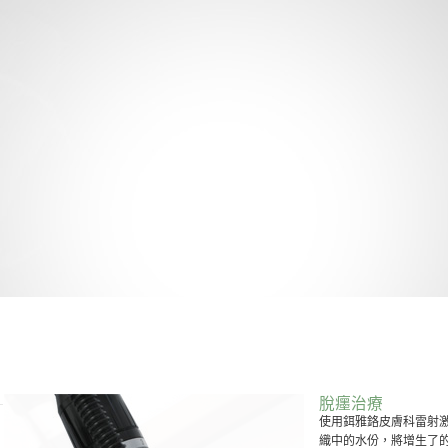
脫癦治療
使用鉺雅鉻皮膚科雷射激光 (
織中的水份，將增生了